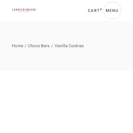
Skip
to
the
0
CART
MENU
content
Home
Choco Bars
Vanilla Cookies