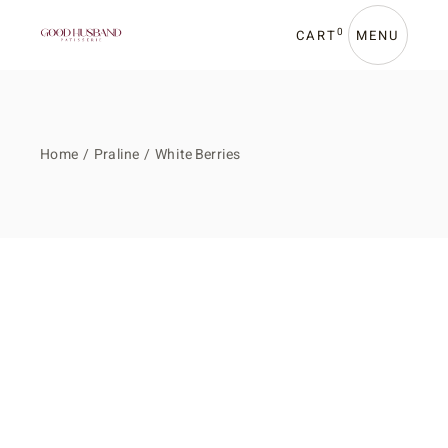
Skip
to
the
0
CART
MENU
content
Home
Praline
White Berries