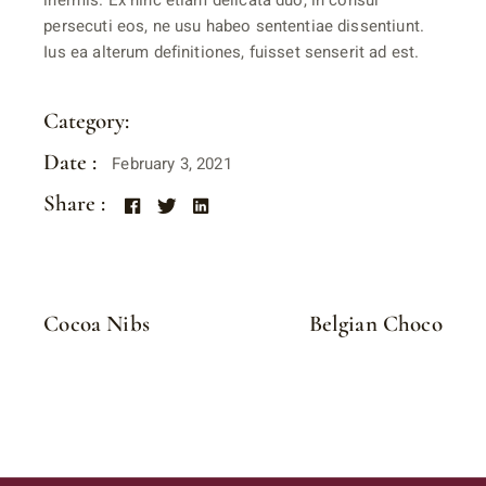
inermis. Ex hinc etiam delicata duo, in consul
persecuti eos, ne usu habeo sententiae dissentiunt.
Ius ea alterum definitiones, fuisset senserit ad est.
Category:
PRALINE
Date :
February 3, 2021
Share :
Cocoa Nibs
Belgian Choco